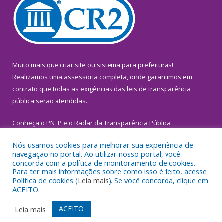
Muito mais que
criar site
ou
sistema para prefeituras
!
Realizamos uma
assessoria
completa, onde garantimos em
contrato que todas as exigências das
leis de transparência
pública
serão atendidas.
Conheça o
PNTP
e o
Radar da Transparência Pública
Nós usamos cookies para melhorar sua experiência de
navegação no portal. Ao utilizar nosso portal, você
concorda com a política de monitoramento de cookies.
Para ter mais informações sobre como isso é feito, acesse
Todos os direitos reservados a Prefeitura Municipal de
Política de cookies (
Leia mais
). Se você concorda, clique em
Inhangapi.
ACEITO.
Mapa do Site
Acessar Área Administrativa
ACEITO
Leia mais
Acessar Webmail