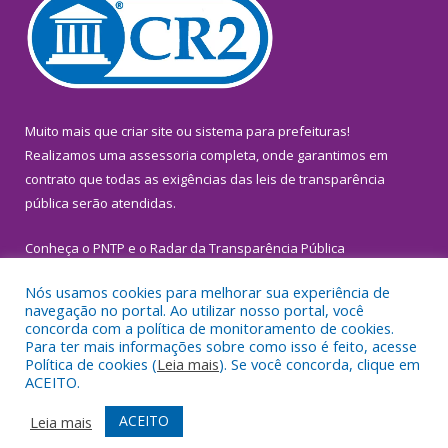
Muito mais que
criar site
ou
sistema para prefeituras
!
Realizamos uma
assessoria
completa, onde garantimos em
contrato que todas as exigências das
leis de transparência
pública
serão atendidas.
Conheça o
PNTP
e o
Radar da Transparência Pública
Nós usamos cookies para melhorar sua experiência de
navegação no portal. Ao utilizar nosso portal, você
concorda com a política de monitoramento de cookies.
Para ter mais informações sobre como isso é feito, acesse
Todos os direitos reservados a Prefeitura Municipal de
Política de cookies (
Leia mais
). Se você concorda, clique em
Inhangapi.
ACEITO.
Mapa do Site
Acessar Área Administrativa
ACEITO
Leia mais
Acessar Webmail