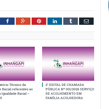
tter
Facebook
Google+
Pinterest
LinkedIn
Tumblr
Email
atório Técnico da
2° EDITAL DE CHAMADA
e Racial referentes ao
PÚBLICA Nº 001/2026 SERVIÇO
 Igualdade Racial –
DE ACOLHIMENTO EM
25
FAMÍLIA ACOLHEDORA