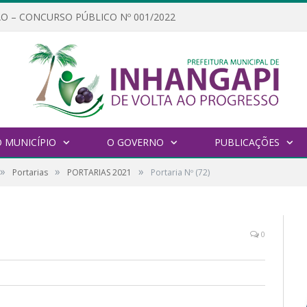
O – CONCURSO PÚBLICO Nº 001/2022
 MUNICÍPIO
O GOVERNO
PUBLICAÇÕES
»
»
»
Portarias
PORTARIAS 2021
Portaria Nº (72)
0