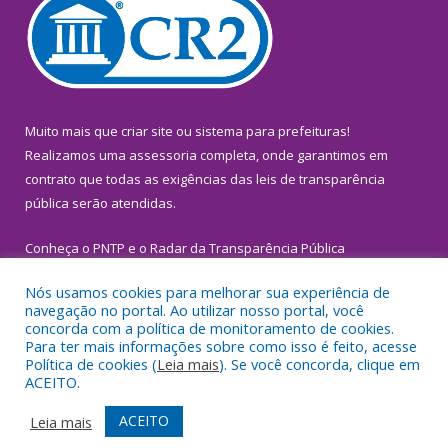
Muito mais que
criar site
ou
sistema para prefeituras
!
Realizamos uma
assessoria
completa, onde garantimos em
contrato que todas as exigências das
leis de transparência
pública
serão atendidas.
Conheça o
PNTP
e o
Radar da Transparência Pública
Nós usamos cookies para melhorar sua experiência de
navegação no portal. Ao utilizar nosso portal, você
concorda com a política de monitoramento de cookies.
Para ter mais informações sobre como isso é feito, acesse
Todos os direitos reservados a Prefeitura Municipal de
Política de cookies (
Leia mais
). Se você concorda, clique em
Inhangapi.
ACEITO.
Mapa do Site
Acessar Área Administrativa
ACEITO
Leia mais
Acessar Webmail