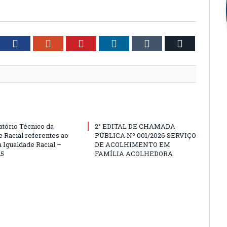
tter
Facebook
Google+
Pinterest
LinkedIn
Tumblr
Email
atório Técnico da
2° EDITAL DE CHAMADA
e Racial referentes ao
PÚBLICA Nº 001/2026 SERVIÇO
 Igualdade Racial –
DE ACOLHIMENTO EM
25
FAMÍLIA ACOLHEDORA