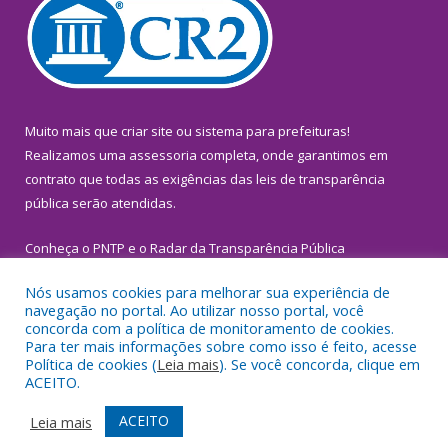
Muito mais que
criar site
ou
sistema para prefeituras
!
Realizamos uma
assessoria
completa, onde garantimos em
contrato que todas as exigências das
leis de transparência
pública
serão atendidas.
Conheça o
PNTP
e o
Radar da Transparência Pública
Nós usamos cookies para melhorar sua experiência de
navegação no portal. Ao utilizar nosso portal, você
concorda com a política de monitoramento de cookies.
Para ter mais informações sobre como isso é feito, acesse
Todos os direitos reservados a Prefeitura Municipal de
Política de cookies (
Leia mais
). Se você concorda, clique em
Inhangapi.
ACEITO.
Mapa do Site
Acessar Área Administrativa
ACEITO
Leia mais
Acessar Webmail