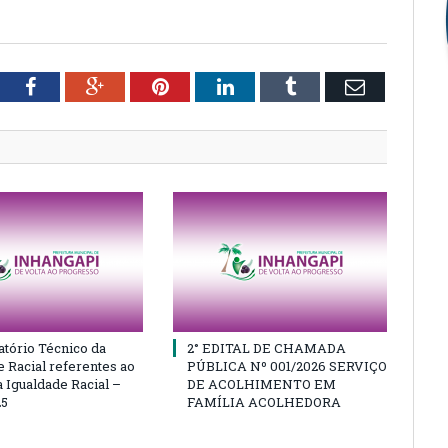
tter
Facebook
Google+
Pinterest
LinkedIn
Tumblr
Email
atório Técnico da
2° EDITAL DE CHAMADA
e Racial referentes ao
PÚBLICA Nº 001/2026 SERVIÇO
 Igualdade Racial –
DE ACOLHIMENTO EM
25
FAMÍLIA ACOLHEDORA