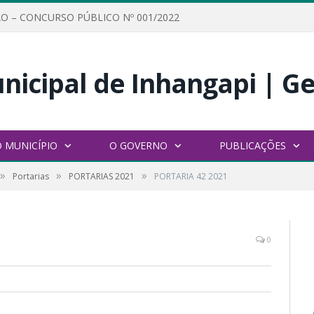
O – CONCURSO PÚBLICO Nº 001/2022
 MUNICÍPIO
O GOVERNO
PUBLICAÇÕES
»
»
»
Portarias
PORTARIAS 2021
PORTARIA 42 2021
0