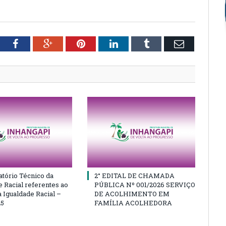
tter
Facebook
Google+
Pinterest
LinkedIn
Tumblr
Email
atório Técnico da
2° EDITAL DE CHAMADA
e Racial referentes ao
PÚBLICA Nº 001/2026 SERVIÇO
 Igualdade Racial –
DE ACOLHIMENTO EM
25
FAMÍLIA ACOLHEDORA