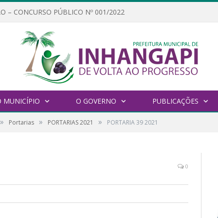
O – CONCURSO PÚBLICO Nº 001/2022
 MUNICÍPIO
O GOVERNO
PUBLICAÇÕES
»
»
»
Portarias
PORTARIAS 2021
PORTARIA 39 2021
0