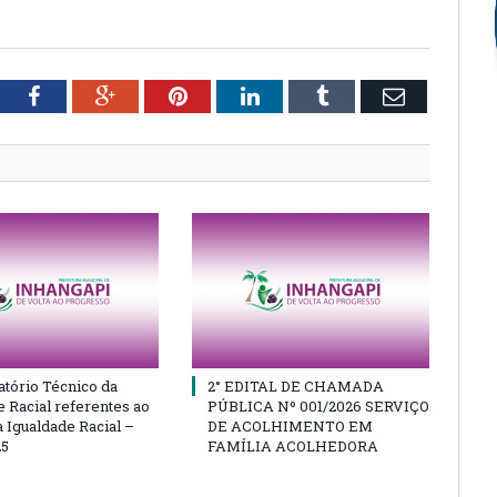
tter
Facebook
Google+
Pinterest
LinkedIn
Tumblr
Email
atório Técnico da
2° EDITAL DE CHAMADA
e Racial referentes ao
PÚBLICA Nº 001/2026 SERVIÇO
 Igualdade Racial –
DE ACOLHIMENTO EM
25
FAMÍLIA ACOLHEDORA