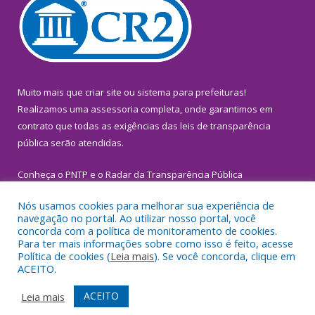
Muito mais que
criar site
ou
sistema para prefeituras
!
Realizamos uma
assessoria
completa, onde garantimos em
contrato que todas as exigências das
leis de transparência
pública
serão atendidas.
Conheça o
PNTP
e o
Radar da Transparência Pública
Nós usamos cookies para melhorar sua experiência de
navegação no portal. Ao utilizar nosso portal, você
concorda com a política de monitoramento de cookies.
Para ter mais informações sobre como isso é feito, acesse
Todos os direitos reservados a Prefeitura Municipal de
Política de cookies (
Leia mais
). Se você concorda, clique em
Inhangapi.
ACEITO.
Mapa do Site
Acessar Área Administrativa
ACEITO
Leia mais
Acessar Webmail