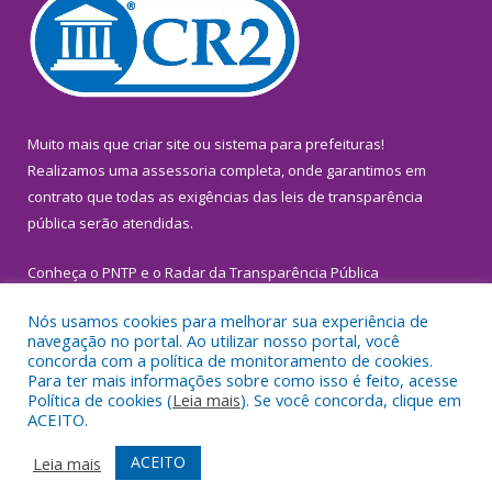
Muito mais que
criar site
ou
sistema para prefeituras
!
Realizamos uma
assessoria
completa, onde garantimos em
contrato que todas as exigências das
leis de transparência
pública
serão atendidas.
Conheça o
PNTP
e o
Radar da Transparência Pública
Nós usamos cookies para melhorar sua experiência de
navegação no portal. Ao utilizar nosso portal, você
concorda com a política de monitoramento de cookies.
Para ter mais informações sobre como isso é feito, acesse
Todos os direitos reservados a Prefeitura Municipal de
Política de cookies (
Leia mais
). Se você concorda, clique em
Inhangapi.
ACEITO.
Mapa do Site
Acessar Área Administrativa
ACEITO
Leia mais
Acessar Webmail