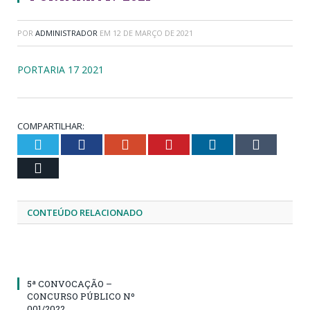
POR
ADMINISTRADOR
EM
12 DE MARÇO DE 2021
PORTARIA 17 2021
COMPARTILHAR:
Twitter
Facebook
Google+
Pinterest
LinkedIn
Tumblr
Email
CONTEÚDO RELACIONADO
5ª CONVOCAÇÃO –
CONCURSO PÚBLICO Nº
001/2022