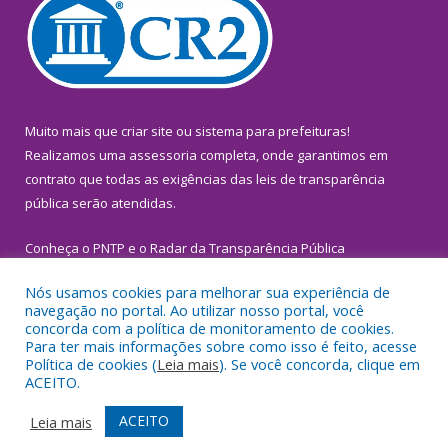
Muito mais que
criar site
ou
sistema para prefeituras
!
Realizamos uma
assessoria
completa, onde garantimos em
contrato que todas as exigências das
leis de transparência
pública
serão atendidas.
Conheça o
PNTP
e o
Radar da Transparência Pública
Nós usamos cookies para melhorar sua experiência de
navegação no portal. Ao utilizar nosso portal, você
concorda com a política de monitoramento de cookies.
Para ter mais informações sobre como isso é feito, acesse
Todos os direitos reservados a Prefeitura Municipal de
Política de cookies (
Leia mais
). Se você concorda, clique em
Inhangapi.
ACEITO.
Mapa do Site
Acessar Área Administrativa
ACEITO
Leia mais
Acessar Webmail