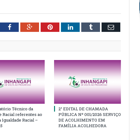
tter
Facebook
Google+
Pinterest
LinkedIn
Tumblr
Email
atório Técnico da
2° EDITAL DE CHAMADA
e Racial referentes ao
PÚBLICA Nº 001/2026 SERVIÇO
 Igualdade Racial –
DE ACOLHIMENTO EM
25
FAMÍLIA ACOLHEDORA