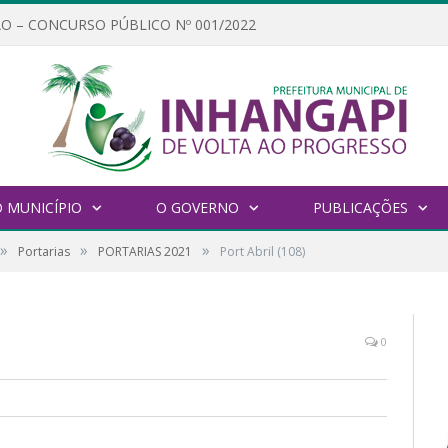
O – CONCURSO PÚBLICO Nº 001/2022
 MUNICÍPIO
O GOVERNO
PUBLICAÇÕES
»
»
»
Portarias
PORTARIAS 2021
Port Abril (108)
0