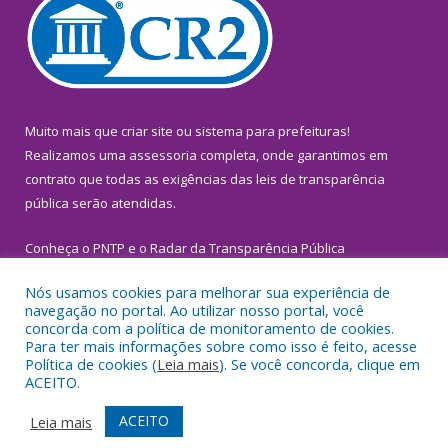
Muito mais que
criar site
ou
sistema para prefeituras
!
Realizamos uma
assessoria
completa, onde garantimos em
contrato que todas as exigências das
leis de transparência
pública
serão atendidas.
Conheça o
PNTP
e o
Radar da Transparência Pública
Nós usamos cookies para melhorar sua experiência de
navegação no portal. Ao utilizar nosso portal, você
concorda com a política de monitoramento de cookies.
Para ter mais informações sobre como isso é feito, acesse
Todos os direitos reservados a Prefeitura Municipal de
Política de cookies (
Leia mais
). Se você concorda, clique em
Inhangapi.
ACEITO.
Mapa do Site
Acessar Área Administrativa
ACEITO
Leia mais
Acessar Webmail