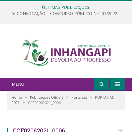
ÚLTIMAS PUBLICAÇÕES:
5ª CONVOCAÇÃO – CONCURSO PÚBLICO Nº 001/2022
MENU
»
»
»
Home
Publicações Oficiais
Portarias
PORTARIAS
»
2021
CCF02062021_0006
CCF02062021_0006
0