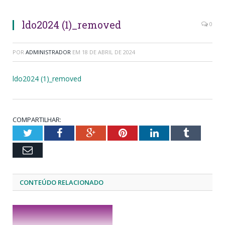
ldo2024 (1)_removed
0
POR
ADMINISTRADOR
EM
18 DE ABRIL DE 2024
ldo2024 (1)_removed
COMPARTILHAR:
Twitter
Facebook
Google+
Pinterest
LinkedIn
Tumblr
Email
CONTEÚDO RELACIONADO