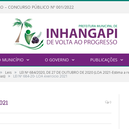
O – CONCURSO PÚBLICO Nº 001/2022
 MUNICÍPIO
O GOVERNO
PUBLICAÇÕES
»
»
Leis
LEI Nº 684/2020, DE 27 DE OUTUBRO DE 2020 (LOA 2021-Estima a re
»
ias)
LEI Nº 684-20- LOA exercicio 2021
021
0