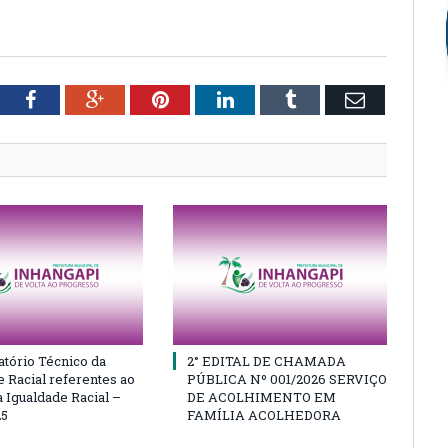
tter
Facebook
Google+
Pinterest
LinkedIn
Tumblr
Email
atório Técnico da
2° EDITAL DE CHAMADA
e Racial referentes ao
PÚBLICA Nº 001/2026 SERVIÇO
 Igualdade Racial –
DE ACOLHIMENTO EM
25
FAMÍLIA ACOLHEDORA