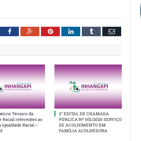
tter
Facebook
Google+
Pinterest
LinkedIn
Tumblr
Email
atório Técnico da
2° EDITAL DE CHAMADA
e Racial referentes ao
PÚBLICA Nº 001/2026 SERVIÇO
 Igualdade Racial –
DE ACOLHIMENTO EM
25
FAMÍLIA ACOLHEDORA