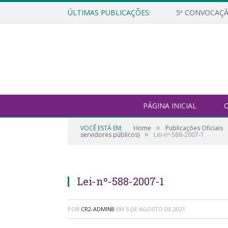
ÚLTIMAS PUBLICAÇÕES:
5ª CONVOCAÇÃ
PÁGINA INICIAL
O
»
VOCÊ ESTÁ EM:
Home
Publicações Oficiais
»
servidores públicos)
Lei-nº-588-2007-1
Lei-nº-588-2007-1
POR
CR2-ADMIN8
EM
5 DE AGOSTO DE 2021