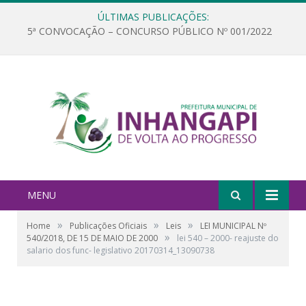
ÚLTIMAS PUBLICAÇÕES:
5ª CONVOCAÇÃO – CONCURSO PÚBLICO Nº 001/2022
MENU
»
»
»
Home
Publicações Oficiais
Leis
LEI MUNICIPAL Nº
»
540/2018, DE 15 DE MAIO DE 2000
lei 540 – 2000- reajuste do
salario dos func- legislativo 20170314_13090738