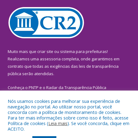
Muito mais que
criar site
ou
sistema para prefeituras
!
Realizamos uma
assessoria
completa, onde garantimos em
contrato que todas as exigências das
leis de transparência
pública
serão atendidas.
Conheça o
PNTP
e o
Radar da Transparência Pública
Nós usamos cookies para melhorar sua experiência de
navegação no portal. Ao utilizar nosso portal, você
concorda com a política de monitoramento de cookies.
Para ter mais informações sobre como isso é feito, acesse
Todos os direitos reservados a Prefeitura Municipal de
Política de cookies (
Leia mais
). Se você concorda, clique em
Inhangapi.
ACEITO.