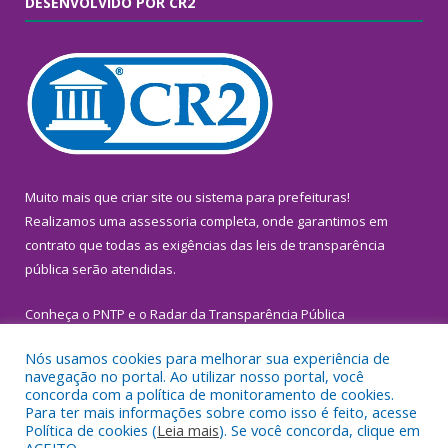
DESENVOLVIDO POR CR2
Muito mais que
criar site
ou
sistema para prefeituras
!
Realizamos uma
assessoria
completa, onde garantimos em
contrato que todas as exigências das
leis de transparência
pública
serão atendidas.
Conheça o
PNTP
e o
Radar da Transparência Pública
Nós usamos cookies para melhorar sua experiência de
navegação no portal. Ao utilizar nosso portal, você
concorda com a política de monitoramento de cookies.
Para ter mais informações sobre como isso é feito, acesse
Todos os direitos reservados a Prefeitura Municipal de
Política de cookies (
Leia mais
). Se você concorda, clique em
Inhangapi.