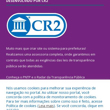
DESENVOLVIDO POR CR2
Muito mais que
criar site
ou
sistema para prefeituras
!
Realizamos uma
assessoria
completa, onde garantimos em
contrato que todas as exigências das
leis de transparência
pública
serão atendidas.
Conheça o
PNTP
e o
Radar da Transparência Pública
Nós usamos cookies para melhorar sua experiência de
navegação no portal. Ao utilizar nosso portal, você
concorda com a política de monitoramento de cookies.
Para ter mais informações sobre como isso é feito, acesse
Todos os direitos reservados a Prefeitura Municipal de
Política de cookies (
Leia mais
). Se você concorda, clique em
Inhangapi.