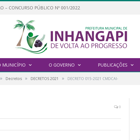
O – CONCURSO PÚBLICO Nº 001/2022
 MUNICÍPIO
O GOVERNO
PUBLICAÇÕES
»
»
»
Decretos
DECRETOS 2021
DECRETO 015-2021 CMDCAI-
0