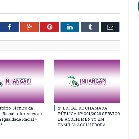
tter
Facebook
Google+
Pinterest
LinkedIn
Tumblr
Email
atório Técnico da
2° EDITAL DE CHAMADA
e Racial referentes ao
PÚBLICA Nº 001/2026 SERVIÇO
 Igualdade Racial –
DE ACOLHIMENTO EM
25
FAMÍLIA ACOLHEDORA