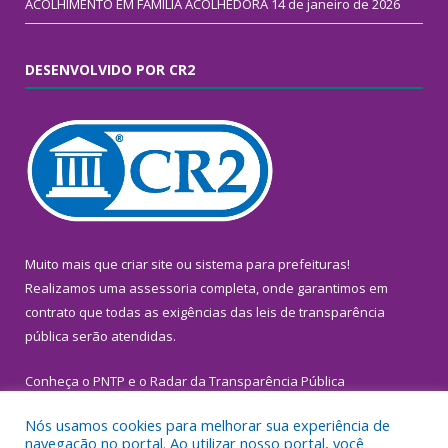
ACOLHIMENTO EM FAMÍLIA ACOLHEDORA
14 de janeiro de 2026
DESENVOLVIDO POR CR2
Muito mais que
criar site
ou
sistema para prefeituras
!
Realizamos uma
assessoria
completa, onde garantimos em
contrato que todas as exigências das
leis de transparência
pública
serão atendidas.
Conheça o
PNTP
e o
Radar da Transparência Pública
Nós usamos cookies para melhorar sua experiência de
navegação no portal. Ao utilizar nosso portal, você