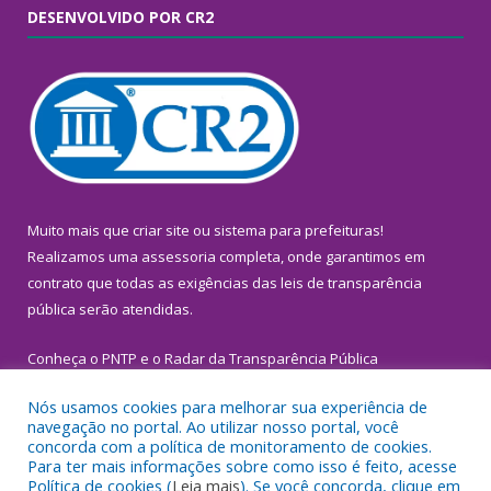
DESENVOLVIDO POR CR2
Muito mais que
criar site
ou
sistema para prefeituras
!
Realizamos uma
assessoria
completa, onde garantimos em
contrato que todas as exigências das
leis de transparência
pública
serão atendidas.
Conheça o
PNTP
e o
Radar da Transparência Pública
Nós usamos cookies para melhorar sua experiência de
navegação no portal. Ao utilizar nosso portal, você
concorda com a política de monitoramento de cookies.
Para ter mais informações sobre como isso é feito, acesse
Todos os direitos reservados a Prefeitura Municipal de
Política de cookies (
Leia mais
). Se você concorda, clique em