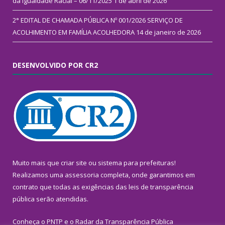
da Igualdade Racial – 06/11/2025
1 de abril de 2026
2° EDITAL DE CHAMADA PÚBLICA Nº 001/2026 SERVIÇO DE
ACOLHIMENTO EM FAMÍLIA ACOLHEDORA
14 de janeiro de 2026
DESENVOLVIDO POR CR2
Muito mais que
criar site
ou
sistema para prefeituras
!
Realizamos uma
assessoria
completa, onde garantimos em
contrato que todas as exigências das
leis de transparência
pública
serão atendidas.
Conheça o
PNTP
e o
Radar da Transparência Pública