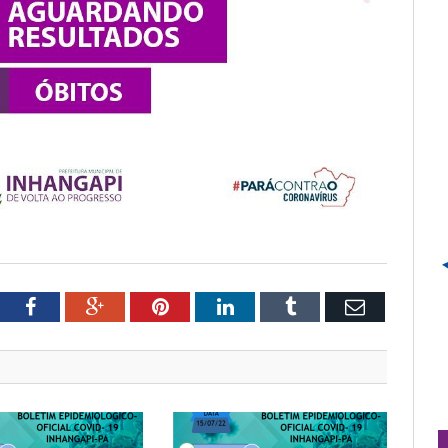
tter
Facebook
Google+
Pinterest
LinkedIn
Tumblr
Email