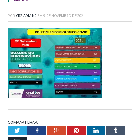
POR
CR2-ADMIN2
EM
9 DE NOVEMBRO DE 2021
COMPARTILHAR:
Twitter
Facebook
Google+
Pinterest
LinkedIn
Tumblr