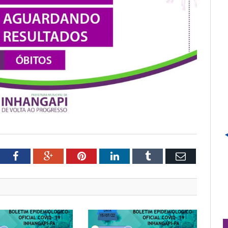
tter
Facebook
Google+
Pinterest
LinkedIn
Tumblr
Email