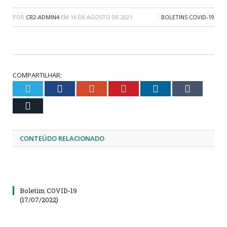
POR
CR2-ADMIN4
EM
16 DE AGOSTO DE 2021
BOLETINS COVID-19
COMPARTILHAR:
Twitter
Facebook
Google+
Pinterest
LinkedIn
Tumblr
Email
CONTEÚDO RELACIONADO
Boletim COVID-19
(17/07/2022)