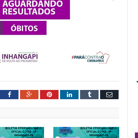
tter
Facebook
Google+
Pinterest
LinkedIn
Tumblr
Email