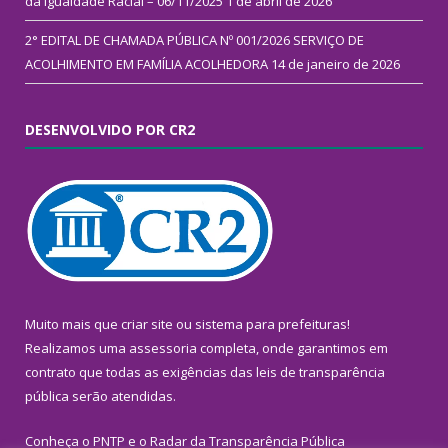
da Igualdade Racial – 06/11/2025
1 de abril de 2026
2° EDITAL DE CHAMADA PÚBLICA Nº 001/2026 SERVIÇO DE
ACOLHIMENTO EM FAMÍLIA ACOLHEDORA
14 de janeiro de 2026
DESENVOLVIDO POR CR2
Muito mais que
criar site
ou
sistema para prefeituras
!
Realizamos uma
assessoria
completa, onde garantimos em
contrato que todas as exigências das
leis de transparência
pública
serão atendidas.
Conheça o
PNTP
e o
Radar da Transparência Pública