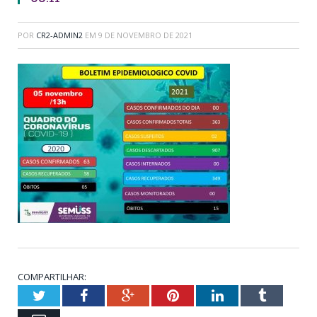
POR
CR2-ADMIN2
EM
9 DE NOVEMBRO DE 2021
COMPARTILHAR:
Twitter
Facebook
Google+
Pinterest
LinkedIn
Tumblr