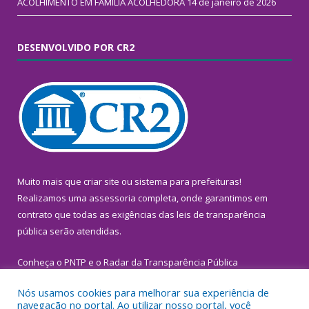
ACOLHIMENTO EM FAMÍLIA ACOLHEDORA
14 de janeiro de 2026
DESENVOLVIDO POR CR2
Muito mais que
criar site
ou
sistema para prefeituras
!
Realizamos uma
assessoria
completa, onde garantimos em
contrato que todas as exigências das
leis de transparência
pública
serão atendidas.
Conheça o
PNTP
e o
Radar da Transparência Pública
Nós usamos cookies para melhorar sua experiência de
navegação no portal. Ao utilizar nosso portal, você