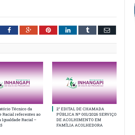
tter
Facebook
Google+
Pinterest
LinkedIn
Tumblr
Email
atório Técnico da
2° EDITAL DE CHAMADA
e Racial referentes ao
PÚBLICA Nº 001/2026 SERVIÇO
 Igualdade Racial –
DE ACOLHIMENTO EM
25
FAMÍLIA ACOLHEDORA