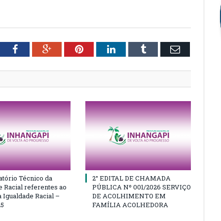
O
tter
Facebook
Google+
Pinterest
LinkedIn
Tumblr
Email
atório Técnico da
2° EDITAL DE CHAMADA
e Racial referentes ao
PÚBLICA Nº 001/2026 SERVIÇO
 Igualdade Racial –
DE ACOLHIMENTO EM
25
FAMÍLIA ACOLHEDORA