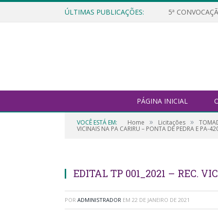
ÚLTIMAS PUBLICAÇÕES:
5ª CONVOCAÇÃ
PÁGINA INICIAL
O
»
»
VOCÊ ESTÁ EM:
Home
Licitações
TOMAD
VICINAIS NA PA CARIRU – PONTA DE PEDRA E PA-420
EDITAL TP 001_2021 – REC. V
POR
ADMINISTRADOR
EM
22 DE JANEIRO DE 2021