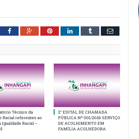
tter
Facebook
Google+
Pinterest
LinkedIn
Tumblr
Email
atório Técnico da
2° EDITAL DE CHAMADA
e Racial referentes ao
PÚBLICA Nº 001/2026 SERVIÇO
 Igualdade Racial –
DE ACOLHIMENTO EM
25
FAMÍLIA ACOLHEDORA