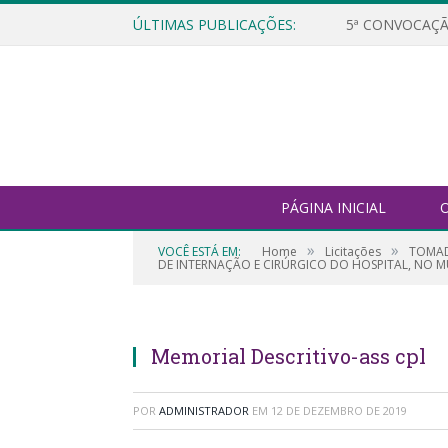
ÚLTIMAS PUBLICAÇÕES:
5ª CONVOCAÇÃ
PÁGINA INICIAL
O
»
»
VOCÊ ESTÁ EM:
Home
Licitações
TOMAD
DE INTERNAÇÃO E CIRÚRGICO DO HOSPITAL, NO MU
Memorial Descritivo-ass cpl
POR
ADMINISTRADOR
EM
12 DE DEZEMBRO DE 2019