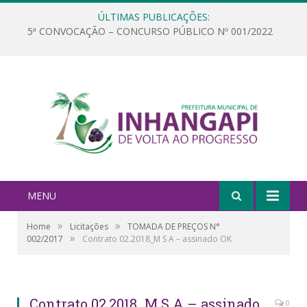
ÚLTIMAS PUBLICAÇÕES:
5ª CONVOCAÇÃO – CONCURSO PÚBLICO Nº 001/2022
MENU
»
»
Home
Licitações
TOMADA DE PREÇOS N°
»
002/2017
Contrato 02.2018_M S A – assinado OK
Contrato 02.2018_M S A – assinado
0