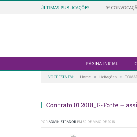
ÚLTIMAS PUBLICAÇÕES:
5ª CONVOCAÇÃ
PÁGINA INICIAL
O
»
»
VOCÊ ESTÁ EM:
Home
Licitações
TOMAD
Contrato 01.2018_G-Forte – as
POR
ADMINISTRADOR
EM
30 DE MAIO DE 2018