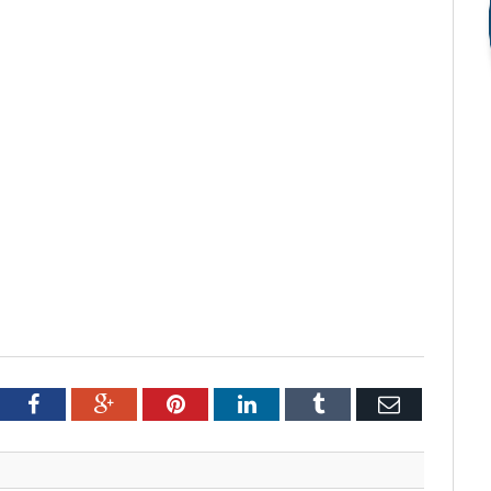
tter
Facebook
Google+
Pinterest
LinkedIn
Tumblr
Email