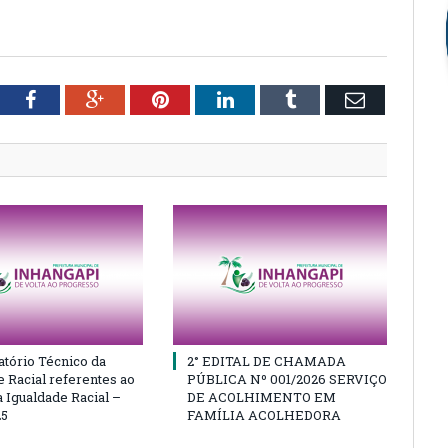
tter
Facebook
Google+
Pinterest
LinkedIn
Tumblr
Email
atório Técnico da
2° EDITAL DE CHAMADA
e Racial referentes ao
PÚBLICA Nº 001/2026 SERVIÇO
 Igualdade Racial –
DE ACOLHIMENTO EM
25
FAMÍLIA ACOLHEDORA