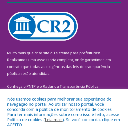
Muito mais que
criar site
ou
sistema para prefeituras
!
Realizamos uma
assessoria
completa, onde garantimos em
contrato que todas as exigências das
leis de transparência
pública
serão atendidas.
Conheça o
PNTP
e o
Radar da Transparência Pública
Nós usamos cookies para melhorar sua experiência de
navegação no portal. Ao utilizar nosso portal, você
concorda com a política de monitoramento de cookies.
Para ter mais informações sobre como isso é feito, acesse
Todos os direitos reservados a Prefeitura Municipal de
Política de cookies (
Leia mais
). Se você concorda, clique em
Inhangapi.
ACEITO.