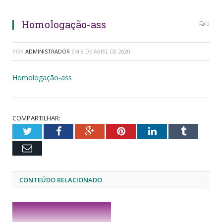
Homologação-ass
0
POR
ADMINISTRADOR
EM
8 DE ABRIL DE 2020
Homologação-ass
COMPARTILHAR:
Twitter
Facebook
Google+
Pinterest
LinkedIn
Tumblr
Email
CONTEÚDO RELACIONADO