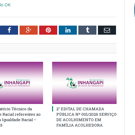
do OK
tter
Facebook
Google+
Pinterest
LinkedIn
Tumblr
Email
atório Técnico da
2° EDITAL DE CHAMADA
e Racial referentes ao
PÚBLICA Nº 001/2026 SERVIÇO
 Igualdade Racial –
DE ACOLHIMENTO EM
25
FAMÍLIA ACOLHEDORA