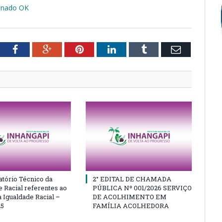
inado OK
tter
Facebook
Google+
Pinterest
LinkedIn
Tumblr
Email
atório Técnico da
2° EDITAL DE CHAMADA
e Racial referentes ao
PÚBLICA Nº 001/2026 SERVIÇO
 Igualdade Racial –
DE ACOLHIMENTO EM
25
FAMÍLIA ACOLHEDORA