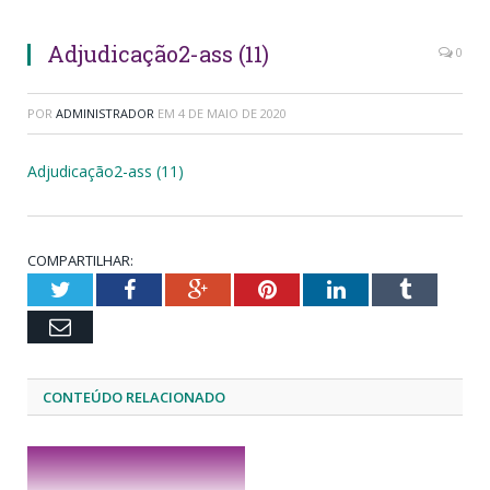
Adjudicação2-ass (11)
0
POR
ADMINISTRADOR
EM
4 DE MAIO DE 2020
Adjudicação2-ass (11)
COMPARTILHAR:
Twitter
Facebook
Google+
Pinterest
LinkedIn
Tumblr
Email
CONTEÚDO RELACIONADO