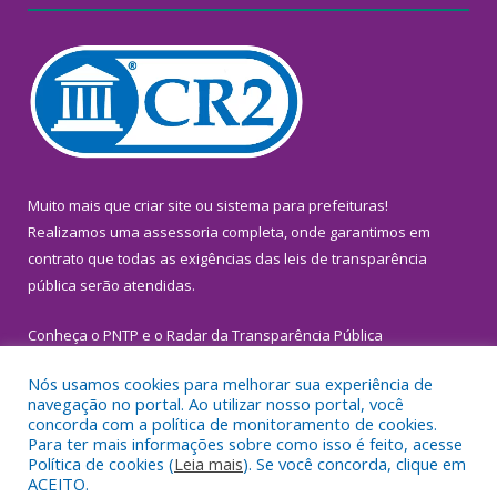
Muito mais que
criar site
ou
sistema para prefeituras
!
Realizamos uma
assessoria
completa, onde garantimos em
contrato que todas as exigências das
leis de transparência
pública
serão atendidas.
Conheça o
PNTP
e o
Radar da Transparência Pública
Nós usamos cookies para melhorar sua experiência de
navegação no portal. Ao utilizar nosso portal, você
concorda com a política de monitoramento de cookies.
Para ter mais informações sobre como isso é feito, acesse
Todos os direitos reservados a Prefeitura Municipal de
Política de cookies (
Leia mais
). Se você concorda, clique em
Inhangapi.
ACEITO.