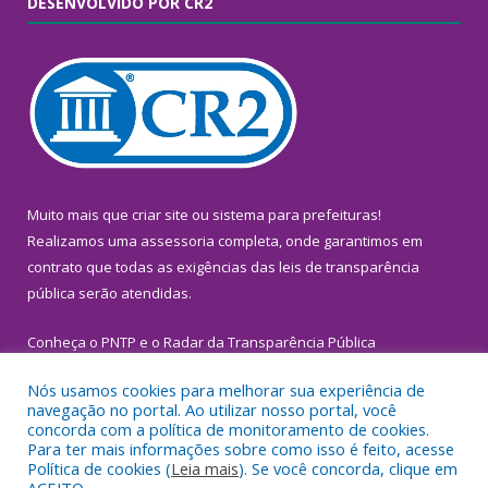
DESENVOLVIDO POR CR2
Muito mais que
criar site
ou
sistema para prefeituras
!
Realizamos uma
assessoria
completa, onde garantimos em
contrato que todas as exigências das
leis de transparência
pública
serão atendidas.
Conheça o
PNTP
e o
Radar da Transparência Pública
Nós usamos cookies para melhorar sua experiência de
navegação no portal. Ao utilizar nosso portal, você
concorda com a política de monitoramento de cookies.
Para ter mais informações sobre como isso é feito, acesse
Todos os direitos reservados a Prefeitura Municipal de
Política de cookies (
Leia mais
). Se você concorda, clique em
Inhangapi.