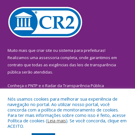
Muito mais que
criar site
ou
sistema para prefeituras
!
Realizamos uma
assessoria
completa, onde garantimos em
contrato que todas as exigências das
leis de transparência
pública
serão atendidas.
Conheça o
PNTP
e o
Radar da Transparência Pública
Nós usamos cookies para melhorar sua experiência de
navegação no portal. Ao utilizar nosso portal, você
concorda com a política de monitoramento de cookies.
Para ter mais informações sobre como isso é feito, acesse
Todos os direitos reservados a Prefeitura Municipal de
Política de cookies (
Leia mais
). Se você concorda, clique em
Inhangapi.
ACEITO.