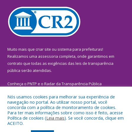
Muito mais que
criar site
ou
sistema para prefeituras
!
Realizamos uma
assessoria
completa, onde garantimos em
contrato que todas as exigências das
leis de transparência
pública
serão atendidas.
Conheça o
PNTP
e o
Radar da Transparência Pública
Nós usamos cookies para melhorar sua experiência de
navegação no portal. Ao utilizar nosso portal, você
concorda com a política de monitoramento de cookies.
Para ter mais informações sobre como isso é feito, acesse
Todos os direitos reservados a Prefeitura Municipal de
Política de cookies (
Leia mais
). Se você concorda, clique em
Inhangapi.
ACEITO.