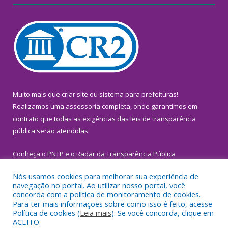
Muito mais que
criar site
ou
sistema para prefeituras
!
Realizamos uma
assessoria
completa, onde garantimos em
contrato que todas as exigências das
leis de transparência
pública
serão atendidas.
Conheça o
PNTP
e o
Radar da Transparência Pública
Nós usamos cookies para melhorar sua experiência de
navegação no portal. Ao utilizar nosso portal, você
concorda com a política de monitoramento de cookies.
Para ter mais informações sobre como isso é feito, acesse
Todos os direitos reservados a Prefeitura Municipal de
Política de cookies (
Leia mais
). Se você concorda, clique em
Inhangapi.
ACEITO.