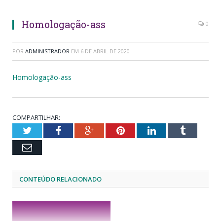
Homologação-ass
0
POR
ADMINISTRADOR
EM
6 DE ABRIL DE 2020
Homologação-ass
COMPARTILHAR:
Twitter
Facebook
Google+
Pinterest
LinkedIn
Tumblr
Email
CONTEÚDO RELACIONADO