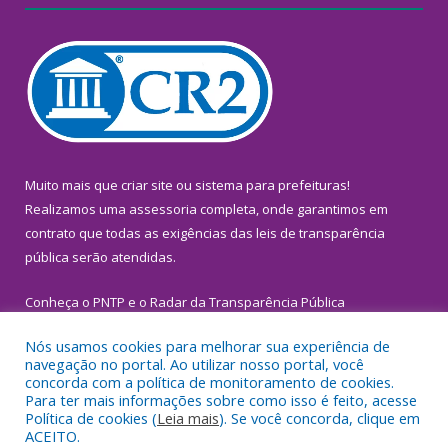
Muito mais que
criar site
ou
sistema para prefeituras
!
Realizamos uma
assessoria
completa, onde garantimos em
contrato que todas as exigências das
leis de transparência
pública
serão atendidas.
Conheça o
PNTP
e o
Radar da Transparência Pública
Nós usamos cookies para melhorar sua experiência de
navegação no portal. Ao utilizar nosso portal, você
concorda com a política de monitoramento de cookies.
Para ter mais informações sobre como isso é feito, acesse
Todos os direitos reservados a Prefeitura Municipal de
Política de cookies (
Leia mais
). Se você concorda, clique em
Inhangapi.
ACEITO.