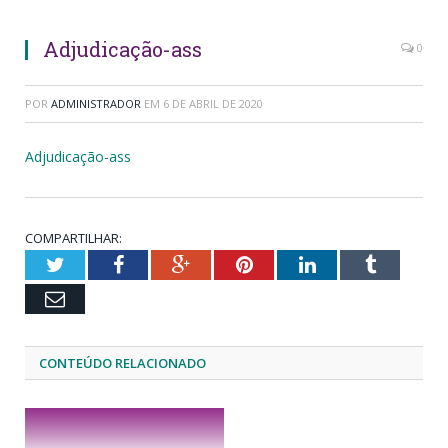
Adjudicação-ass
0
POR
ADMINISTRADOR
EM
6 DE ABRIL DE 2020
Adjudicação-ass
COMPARTILHAR:
Twitter
Facebook
Google+
Pinterest
LinkedIn
Tumblr
Email
CONTEÚDO RELACIONADO