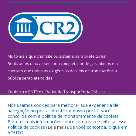
Muito mais que
criar site
ou
sistema para prefeituras
!
Realizamos uma
assessoria
completa, onde garantimos em
contrato que todas as exigências das
leis de transparência
pública
serão atendidas.
Conheça o
PNTP
e o
Radar da Transparência Pública
Nós usamos cookies para melhorar sua experiência de
navegação no portal. Ao utilizar nosso portal, você
concorda com a política de monitoramento de cookies.
Para ter mais informações sobre como isso é feito, acesse
Todos os direitos reservados a Prefeitura Municipal de
Política de cookies (
Leia mais
). Se você concorda, clique em
Inhangapi.
ACEITO.